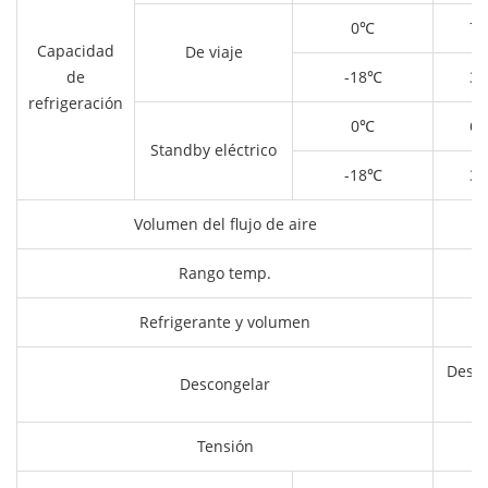
0℃
71
Capacidad
De viaje
de
-18℃
39
refrigeración
0℃
62
Standby eléctrico
-18℃
32
Volumen del flujo de aire
Rango temp.
Refrigerante y volumen
Deses
Descongelar
Tensión