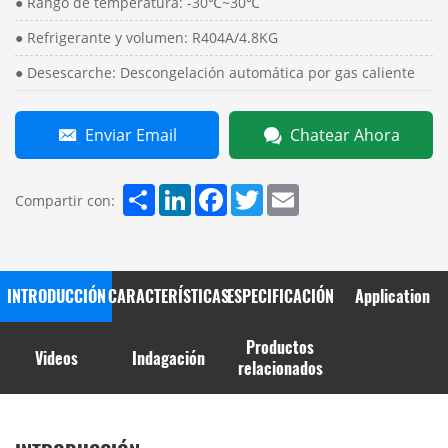
● Rango de temperatura: -30℃~30℃
● Refrigerante y volumen: R404A/4.8KG
● Desescarche: Descongelación automática por gas caliente
Enviar Email
Chatear Ahora
Share
LinkedIn
Facebook
Twitter
Email
Compartir con:
INTRODUCCIÓN
CARACTERÍSTICAS
ESPECIFICACIÓN
Application
Productos
Videos
Indagación
relacionados