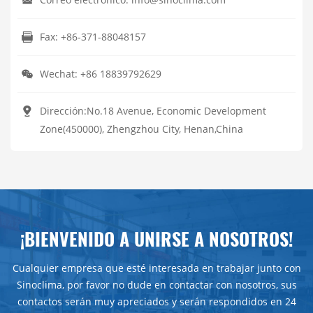
Fax: +86-371-88048157
Wechat: +86 18839792629
Dirección:No.18 Avenue, Economic Development
Zone(450000), Zhengzhou City, Henan,China
¡BIENVENIDO A UNIRSE A NOSOTROS!
Cualquier empresa que esté interesada en trabajar junto con
Sinoclima, por favor no dude en contactar con nosotros, sus
contactos serán muy apreciados y serán respondidos en 24