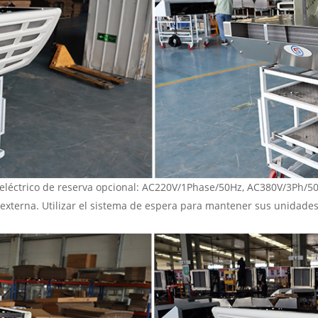
 eléctrico de reserva opcional: AC220V/1Phase/50Hz, AC380V/3Ph/50
 externa. Utilizar el sistema de espera para mantener sus unidad