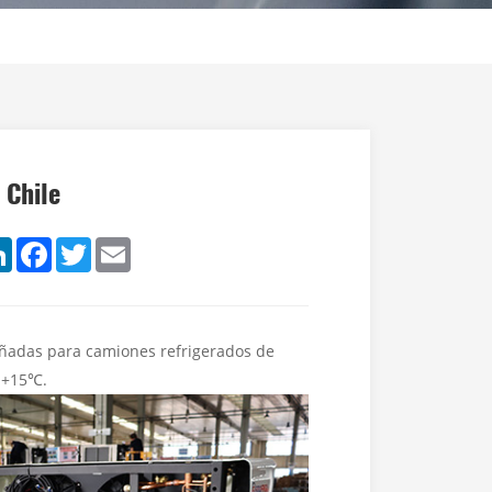
 Chile
are
LinkedIn
Facebook
Twitter
Email
eñadas para camiones refrigerados de
a +15℃.