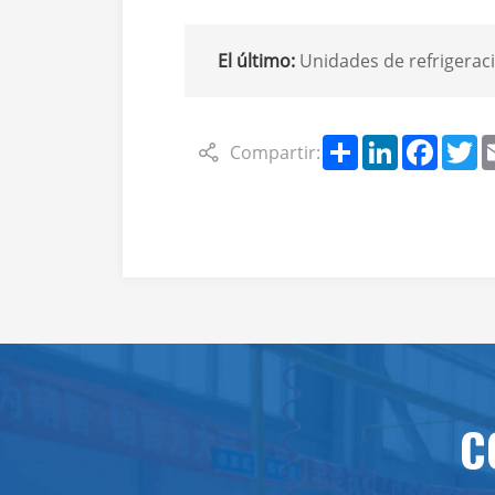
El último:
Unidades de refrigeración para furgonetas Sinoclima 
Share
LinkedIn
Faceb
Tw
Compartir:
C