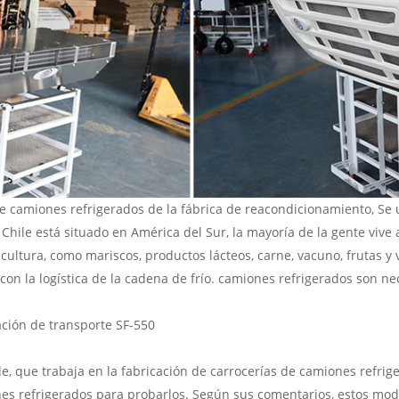
de camiones refrigerados de la fábrica de reacondicionamiento, Se ut
hile está situado en América del Sur, la mayoría de la gente vive a 
ricultura, como mariscos, productos lácteos, carne, vacuno, frutas y 
on la logística de la cadena de frío. camiones refrigerados son ne
ación de transporte SF-550
hile, que trabaja en la fabricación de carrocerías de camiones refrig
ones refrigerados para probarlos. Según sus comentarios, estos mo