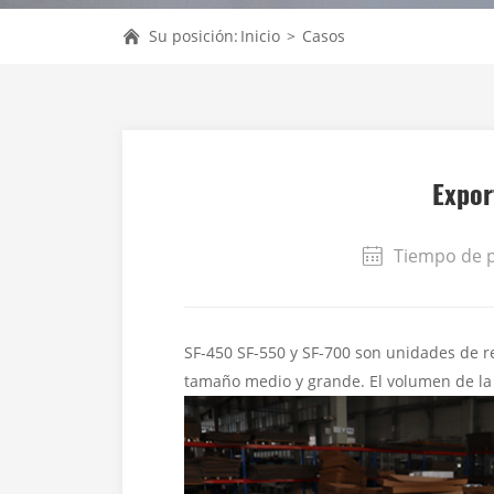
Su posición:
Inicio
>
Casos
Expor
Tiempo de p
SF-450 SF-550 y SF-700 son unidades de r
tamaño medio y grande. El volumen de la 