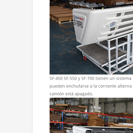
SF-450 SF-550 y SF-700 tienen un sistema
pueden enchufarse a la corriente alterna
camión está apagado.